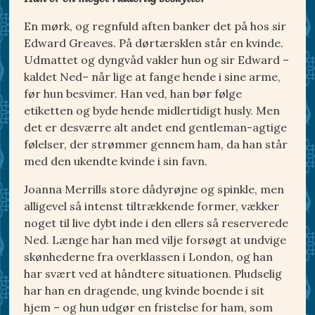
En mørk, og regnfuld aften banker det på hos sir
Edward Greaves. På dørtærsklen står en kvinde.
Udmattet og dyngvåd vakler hun og sir Edward –
kaldet Ned– når lige at fange hende i sine arme,
før hun besvimer. Han ved, han bør følge
etiketten og byde hende midlertidigt husly. Men
det er desværre alt andet end gentleman-agtige
følelser, der strømmer gennem ham, da han står
med den ukendte kvinde i sin favn.
Joanna Merrills store dådyrøjne og spinkle, men
alligevel så intenst tiltrækkende former, vækker
noget til live dybt inde i den ellers så reserverede
Ned. Længe har han med vilje forsøgt at undvige
skønhederne fra overklassen i London, og han
har svært ved at håndtere situationen. Pludselig
har han en dragende, ung kvinde boende i sit
hjem – og hun udgør en fristelse for ham, som