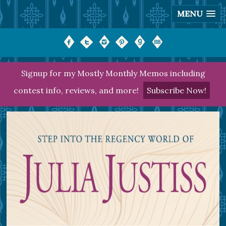
MENU
Signup for my Mostly Monthly Memos including
contest info, reviews, and more!
Subscribe Now!