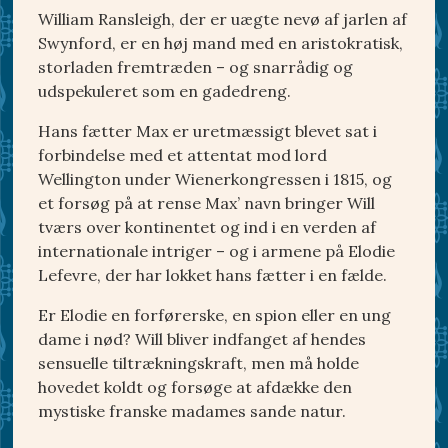
William Ransleigh, der er uægte nevø af jarlen af
Swynford, er en høj mand med en aristokratisk,
storladen fremtræden – og snarrådig og
udspekuleret som en gadedreng.
Hans fætter Max er uretmæssigt blevet sat i
forbindelse med et attentat mod lord
Wellington under Wienerkongressen i 1815, og
et forsøg på at rense Max’ navn bringer Will
tværs over kontinentet og ind i en verden af
internationale intriger – og i armene på Elodie
Lefevre, der har lokket hans fætter i en fælde.
Er Elodie en forførerske, en spion eller en ung
dame i nød? Will bliver indfanget af hendes
sensuelle tiltrækningskraft, men må holde
hovedet koldt og forsøge at afdække den
mystiske franske madames sande natur.